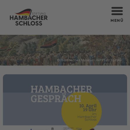
MENÜ
© Historisches Museum der Pfalz Speyer