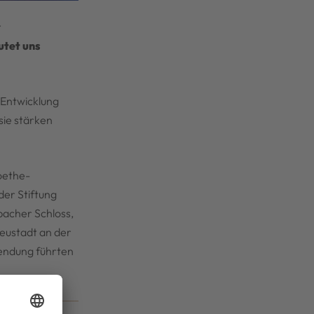
r
utet uns
 Entwicklung
sie stärken
Goethe-
der Stiftung
acher Schloss,
Neustadt an der
Sendung führten