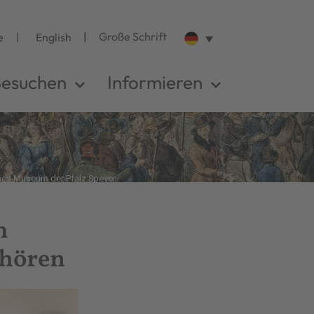
Große Schrift
e
English
esuchen
Informieren
hes Museum der Pfalz Speyer
m
hhören