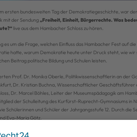
em ersten bundesweiten Tag der Demokratiegeschichte, war de
k mit der Sendung
„Freiheit, Einheit, Bürgerrechte. Was bede
ute?“
live aus dem Hambacher Schloss zu hören.
g es um die Frage, welchen Einfluss das Hambacher Fest auf die
tie hatte, warum Demokratie heute unter Druck steht, wie wir 
hen Beitrag politische Bildung und Schulen leisten.
erten Prof. Dr. Monika Oberle, Politikwissenschaftlerin an der 
nkfurt, Dr. Kristian Buchna, Wissenschaftlicher Geschäftsführer 
oss, Dr. Marcel Böhles, Leiter der Museumspädagogik am Hamb
Mitglied der Schulleitung des Kurfürst-Ruprecht-Gymnasiums in 
ie Schülerinnen und Schüler der Jahrgangsstufe 12. Durch die 
und Eva-Maria Götz.