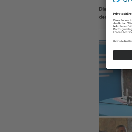
Die Sendung „F
der Reihe „Age