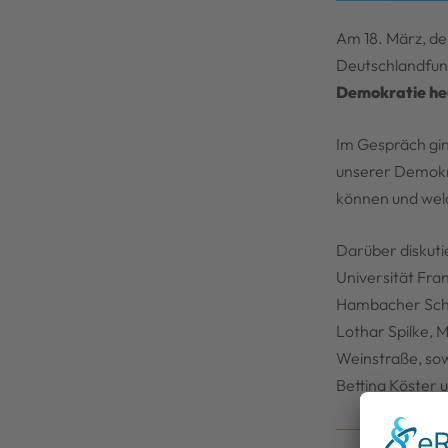
Am 18. März, d
Deutschlandfun
Demokratie he
Im Gespräch gin
unserer Demokra
können und welc
Darüber diskuti
Universität Fra
Hambacher Schl
Lothar Spilke, 
Weinstraße, sow
Bettina Köster 