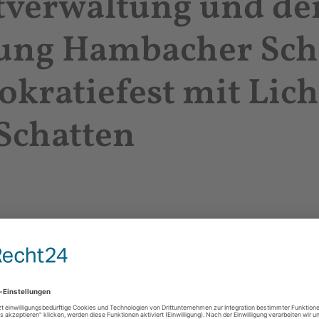
tverwaltung und de
tung Hambacher Sch
kratiefest mit Lich
Schatten