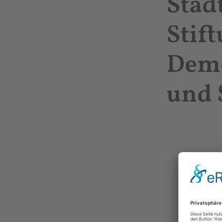
Stad
Stif
Demo
und 