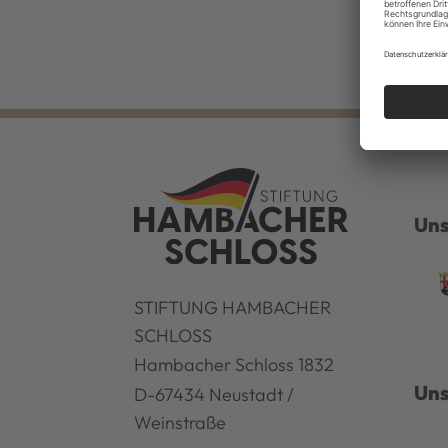
Uns
STIFTUNG HAMBACHER
SCHLOSS
Hambacher Schloss 1832
Uns
D-67434 Neustadt /
Weinstraße