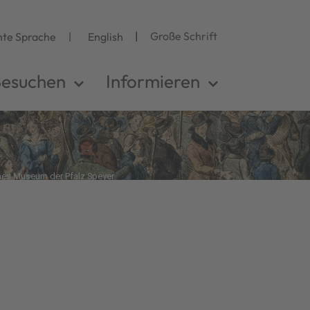
Große Schrift
hte Sprache
English
esuchen
Informieren
hes Museum der Pfalz Speyer