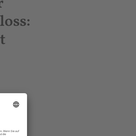
r
loss:
t