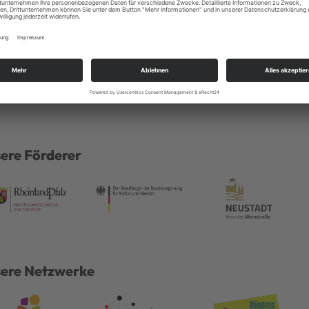
ere Förderer
ere Netzwerke