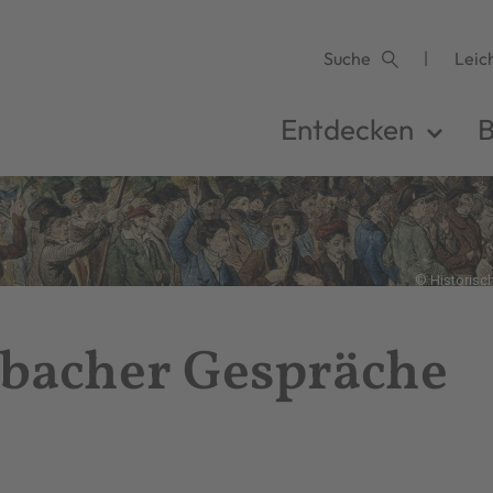
Suche
Leic
Entdecken
B
© Historisc
acher Gespräche