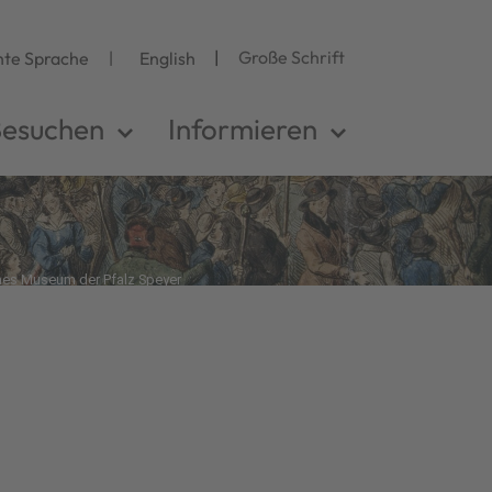
Große Schrift
hte Sprache
English
esuchen
Informieren
hes Museum der Pfalz Speyer